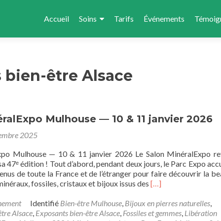
Aller au contenu principal
Accueil
Soins
Tarifs
Événements
Témoig
 bien-être Alsace
ralExpo Mulhouse — 10 & 11 janvier 2026
embre 2025
xpo Mulhouse — 10 & 11 janvier 2026 Le Salon MinéralExpo re
 47ᵉ édition ! Tout d’abord, pendant deux jours, le Parc Expo accu
nus de toute la France et de l’étranger pour faire découvrir la be
Read
minéraux, fossiles, cristaux et bijoux issus des
[…]
more
about
nement
Identifié
Bien-être Mulhouse
,
Bijoux en pierres naturelles
,
Salon
tre Alsace
,
Exposants bien-être Alsace
,
Fossiles et gemmes
,
Libération