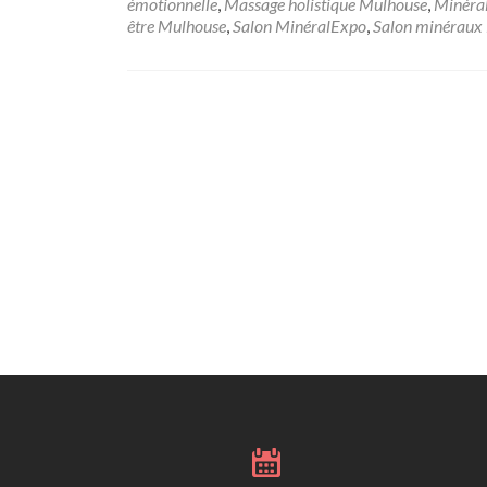
émotionnelle
,
Massage holistique Mulhouse
,
Minéra
être Mulhouse
,
Salon MinéralExpo
,
Salon minéraux