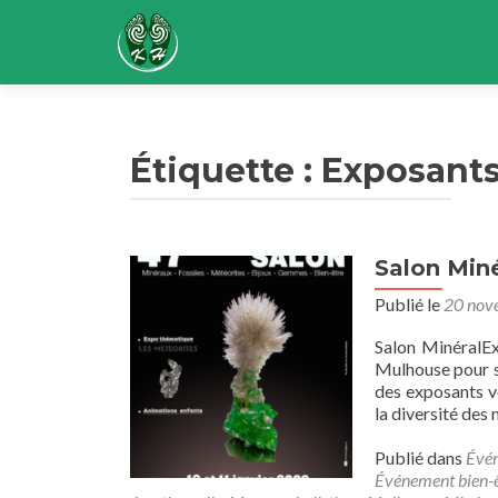
Étiquette :
Exposants
Salon Miné
Publié le
20 nov
Salon MinéralE
Mulhouse pour sa
des exposants ve
la diversité des 
Publié dans
Évé
Événement bien-ê