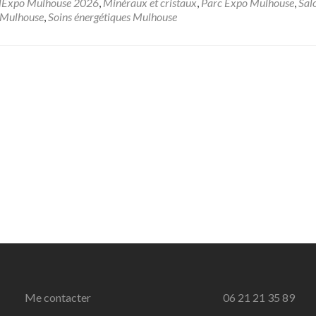
MinéralExpo
lExpo Mulhouse 2026
,
Minéraux et cristaux
,
Parc Expo Mulhouse
,
Sal
Mulhouse
 Mulhouse
,
Soins énergétiques Mulhouse
—
10
&
11
janvier
2026
Me contacter
06 21 21 35 89